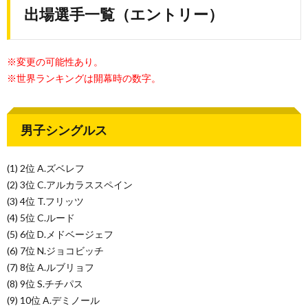
出場選手一覧（エントリー）
※変更の可能性あり。
※世界ランキングは開幕時の数字。
男子シングルス
(1) 2位 A.ズベレフ
(2) 3位 C.アルカラススペイン
(3) 4位 T.フリッツ
(4) 5位 C.ルード
(5) 6位 D.メドベージェフ
(6) 7位 N.ジョコビッチ
(7) 8位 A.ルブリョフ
(8) 9位 S.チチパス
(9) 10位 A.デミノール