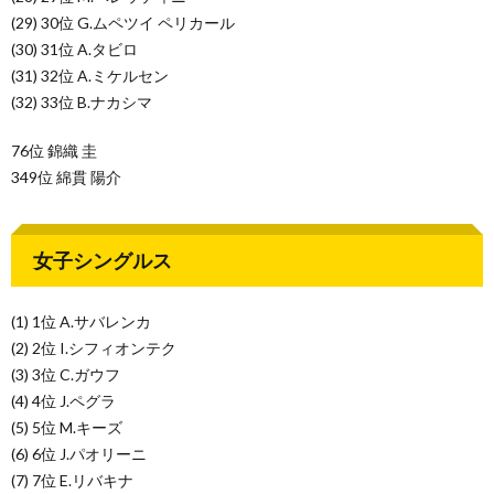
(29) 30位 G.ムペツイ ペリカール
(30) 31位 A.タビロ
(31) 32位 A.ミケルセン
(32) 33位 B.ナカシマ
76位 錦織 圭
349位 綿貫 陽介
女子シングルス
(1) 1位 A.サバレンカ
(2) 2位 I.シフィオンテク
(3) 3位 C.ガウフ
(4) 4位 J.ペグラ
(5) 5位 M.キーズ
(6) 6位 J.パオリーニ
(7) 7位 E.リバキナ