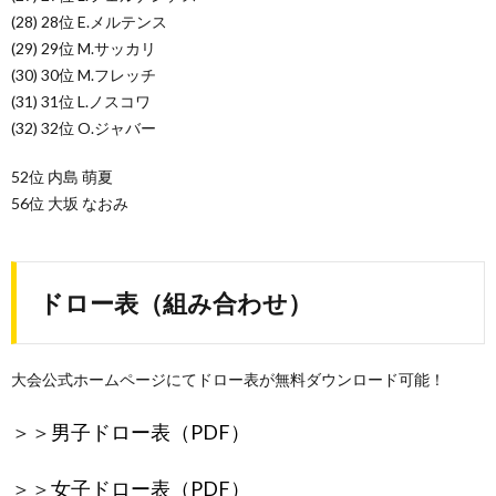
(28) 28位 E.メルテンス
(29) 29位 M.サッカリ
(30) 30位 M.フレッチ
(31) 31位 L.ノスコワ
(32) 32位 O.ジャバー
52位 内島 萌夏
56位 大坂 なおみ
ドロー表（組み合わせ）
大会公式ホームページにてドロー表が無料ダウンロード可能！
＞＞
男子ドロー表（PDF）
＞＞
女子ドロー表（PDF）