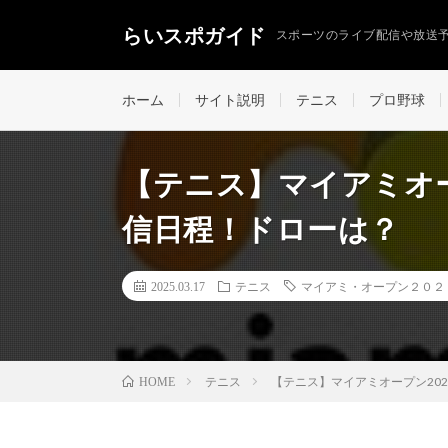
らいスポガイド
スポーツのライブ配信や放送
ホーム
サイト説明
テニス
プロ野球
【テニス】マイアミオー
信日程！ドローは？
2025.03.17
テニス
マイアミ・オープン２０２
テニス
【テニス】マイアミオープン20
HOME