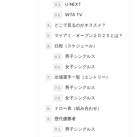
U-NEXT
3.1.
WTA TV
3.2.
どこで見るのがオススメ？
4.
マイアミ・オープン２０２５とは？
5.
日程（スケジュール）
6.
男子シングルス
6.1.
女子シングルス
6.2.
出場選手一覧（エントリー）
7.
男子シングルス
7.1.
女子シングルス
7.2.
ドロー表（組み合わせ）
8.
歴代優勝者
9.
男子シングルス
9.1.