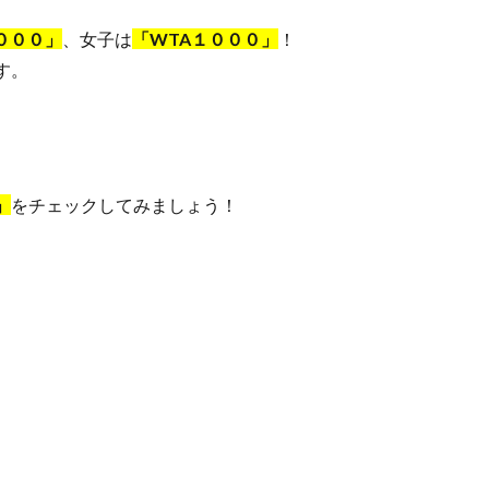
０００」
、女子は
「WTA１０００」
！
す。
」
をチェックしてみましょう！