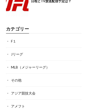
日程とTV放送配信予定は？
カテゴリー
F１
Jリーグ
MLB（メジャーリーグ）
その他
アジア競技大会
アメフト