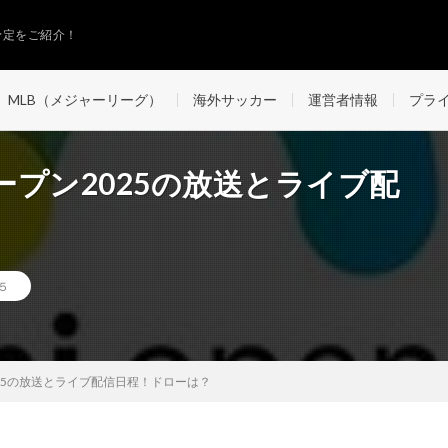
予定をご紹介！
MLB（メジャーリーグ）
海外サッカー
運営者情報
プラ
プン2025の放送とライブ配
５
25の放送とライブ配信日程！ドローは？