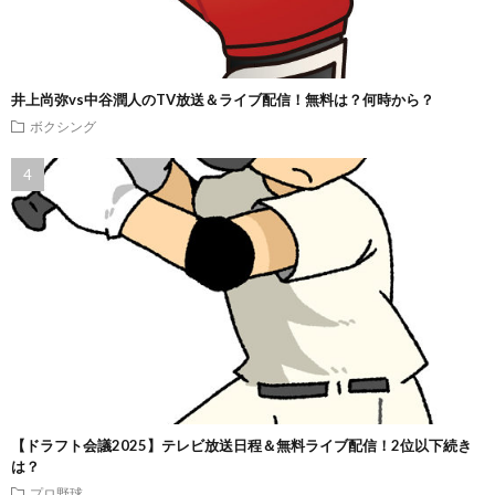
井上尚弥vs中谷潤人のTV放送＆ライブ配信！無料は？何時から？
ボクシング
【ドラフト会議2025】テレビ放送日程＆無料ライブ配信！2位以下続き
は？
プロ野球