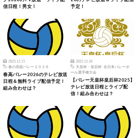
信日程！男女！
予定！
2025.12.15
2025.12.10
春の高校バレー２０２６
天皇杯・皇后杯 全日本バレーボ
ール選手権大会
春高バレー2026のテレビ放送
【バレー天皇杯皇后杯2025】
日程＆無料ライブ配信予定！
テレビ放送日程とライブ配
組み合わせは？
信！組み合わせは？