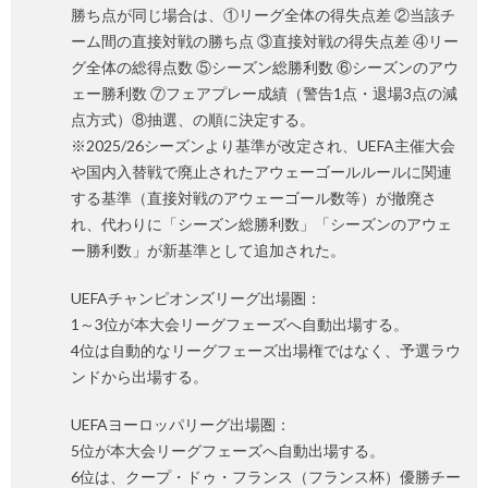
勝ち点が同じ場合は、①リーグ全体の得失点差 ②当該チ
ーム間の直接対戦の勝ち点 ③直接対戦の得失点差 ④リー
グ全体の総得点数 ⑤シーズン総勝利数 ⑥シーズンのアウ
ェー勝利数 ⑦フェアプレー成績（警告1点・退場3点の減
点方式）⑧抽選、の順に決定する。
※2025/26シーズンより基準が改定され、UEFA主催大会
や国内入替戦で廃止されたアウェーゴールルールに関連
する基準（直接対戦のアウェーゴール数等）が撤廃さ
れ、代わりに「シーズン総勝利数」「シーズンのアウェ
ー勝利数」が新基準として追加された。
UEFAチャンピオンズリーグ出場圏：
1～3位が本大会リーグフェーズへ自動出場する。
4位は自動的なリーグフェーズ出場権ではなく、予選ラウ
ンドから出場する。
UEFAヨーロッパリーグ出場圏：
5位が本大会リーグフェーズへ自動出場する。
6位は、クープ・ドゥ・フランス（フランス杯）優勝チー