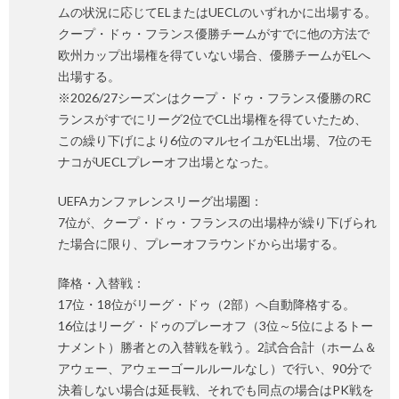
ムの状況に応じてELまたはUECLのいずれかに出場する。
クープ・ドゥ・フランス優勝チームがすでに他の方法で
欧州カップ出場権を得ていない場合、優勝チームがELへ
出場する。
※2026/27シーズンはクープ・ドゥ・フランス優勝のRC
ランスがすでにリーグ2位でCL出場権を得ていたため、
この繰り下げにより6位のマルセイユがEL出場、7位のモ
ナコがUECLプレーオフ出場となった。
UEFAカンファレンスリーグ出場圏：
7位が、クープ・ドゥ・フランスの出場枠が繰り下げられ
た場合に限り、プレーオフラウンドから出場する。
降格・入替戦：
17位・18位がリーグ・ドゥ（2部）へ自動降格する。
16位はリーグ・ドゥのプレーオフ（3位～5位によるトー
ナメント）勝者との入替戦を戦う。2試合合計（ホーム＆
アウェー、アウェーゴールルールなし）で行い、90分で
決着しない場合は延長戦、それでも同点の場合はPK戦を