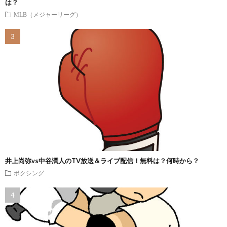
は？
MLB（メジャーリーグ）
井上尚弥vs中谷潤人のTV放送＆ライブ配信！無料は？何時から？
ボクシング