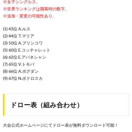
※女子シングルス。
※世界ランキングは開幕時の数字。
※追加・変更の可能性あり。
(1) 43位 A.ルス
(2) 44位 T.マリア
(3) 50位 A.ブリンコワ
(5) 60位 E.コッチャレット
(6) 62位 E.アバネシャン
(7) 65位 V.トモバ
(8) 66位 A.ボグダン
(9) 67位 N.ポドロスカ
ドロー表（組み合わせ）
大会公式ホームページにてドロー表が無料ダウンロード可能！