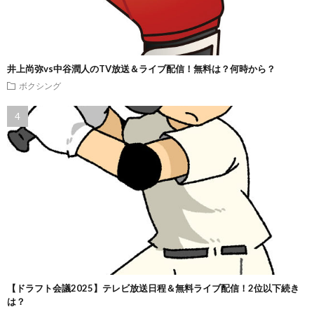
井上尚弥vs中谷潤人のTV放送＆ライブ配信！無料は？何時から？
ボクシング
【ドラフト会議2025】テレビ放送日程＆無料ライブ配信！2位以下続き
は？