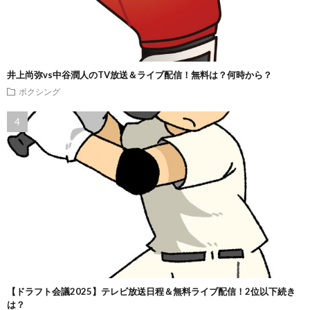
井上尚弥vs中谷潤人のTV放送＆ライブ配信！無料は？何時から？
ボクシング
【ドラフト会議2025】テレビ放送日程＆無料ライブ配信！2位以下続き
は？