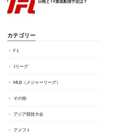
日程とTV放送配信予定は？
カテゴリー
F１
Jリーグ
MLB（メジャーリーグ）
その他
アジア競技大会
アメフト