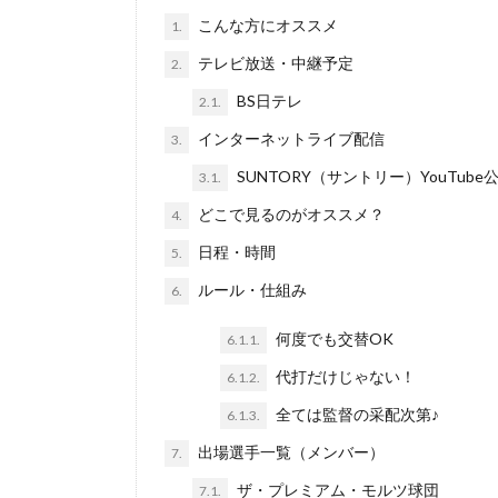
こんな方にオススメ
1.
テレビ放送・中継予定
2.
BS日テレ
2.1.
インターネットライブ配信
3.
SUNTORY（サントリー）YouTub
3.1.
どこで見るのがオススメ？
4.
日程・時間
5.
ルール・仕組み
6.
何度でも交替OK
6.1.1.
代打だけじゃない！
6.1.2.
全ては監督の采配次第♪
6.1.3.
出場選手一覧（メンバー）
7.
ザ・プレミアム・モルツ球団
7.1.