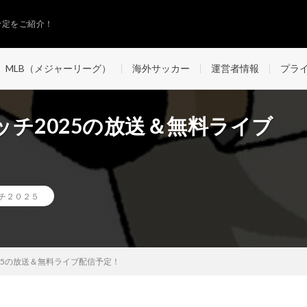
予定をご紹介！
MLB（メジャーリーグ）
海外サッカー
運営者情報
プラ
チ2025の放送＆無料ライブ
チ２０２５
25の放送＆無料ライブ配信予定！