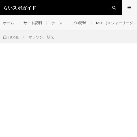
らいスポガイド
ホーム
サイト説明
テニス
プロ野球
MLB（メジャーリーグ）
マラソン・駅伝
HOME