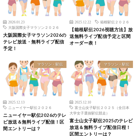
2026.01.23
2025.12.22
箱根駅伝２０２６
大阪国際女子マラソン２０２６
【箱根駅伝2026視聴方法】放
大阪国際女子マラソン2026の
送無料ライブ配信予定と区間
テレビ放送・無料ライブ配信
オーダー表！
予定！
マラソン・駅伝
マラソン・駅伝
2025.12.13
2025.12.10
ニューイヤー駅伝２０２６
富士山女子駅伝２０２５（全日本
大学女子選抜駅伝競走）
ニューイヤー駅伝2026のテレ
富士山女子駅伝2025のテレビ
ビ放送＆無料ライブ配信！区
放送＆無料ライブ配信日程！
間エントリーは？
区間エントリーは？