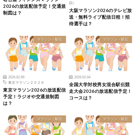
回）
2026の放送配信予定！交通規
大阪マラソン2026のテレビ放
制図は？
送・無料ライブ配信日程！招
待選手は？
マラソン・駅伝
マラソン・駅伝
2026.02.09
2026.02.04
東京マラソン２０２６
全国大学対校男女混合駅伝競
東京マラソン2026の放送配信
走大会2026の放送配信予定！
予定！ラジオや交通規制図
コースは？
は？
マラソン・駅伝
マラソン・駅伝