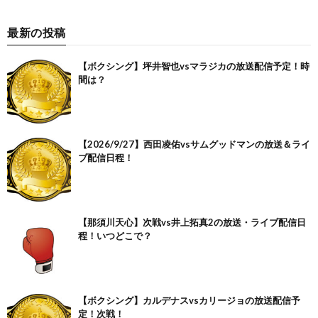
最新の投稿
【ボクシング】坪井智也vsマラジカの放送配信予定！時
間は？
【2026/9/27】西田凌佑vsサムグッドマンの放送＆ライ
ブ配信日程！
【那須川天心】次戦vs井上拓真2の放送・ライブ配信日
程！いつどこで？
【ボクシング】カルデナスvsカリージョの放送配信予
定！次戦！