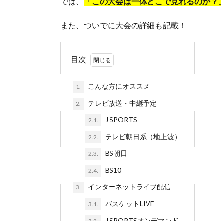
では、
「この大会は一体どこで見れるのか？
また、ついでに大会の詳細も記載！
目次
こんな方にオススメ
1.
テレビ放送・中継予定
2.
J SPORTS
2.1.
テレビ朝日系（地上波）
2.2.
BS朝日
2.3.
BS10
2.4.
インターネットライブ配信
3.
バスケットLIVE
3.1.
J SPORTSオンデマンド
3.2.