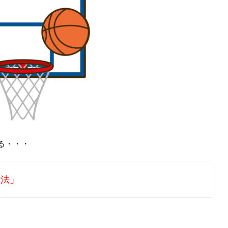
る・・・
方法」