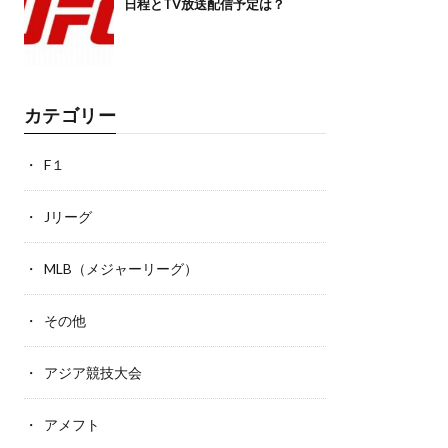
日程とTV放送配信予定は？
カテゴリー
F１
Jリーグ
MLB（メジャーリーグ）
その他
アジア競技大会
アメフト