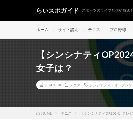
らいスポガイド
スポーツのライブ配信や放送
ホーム
サイト説明
テニス
プロ野球
【シンシナティOP20
女子は？
2024.08.10
テニス
シンシナティ・オープン２
テニス
【シンシナティOP2024】テ
HOME