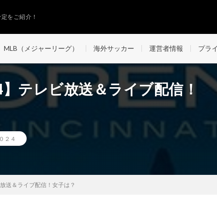
予定をご紹介！
MLB（メジャーリーグ）
海外サッカー
運営者情報
プラ
24】テレビ放送＆ライブ配信！
０２４
レビ放送＆ライブ配信！女子は？