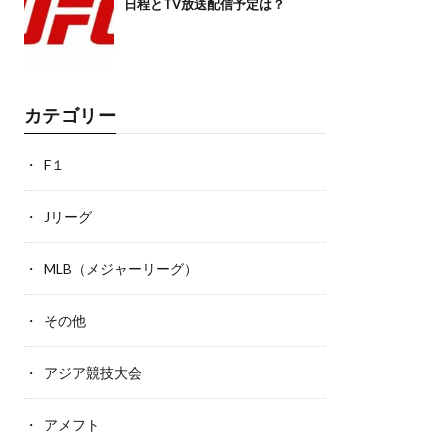
日程とTV放送配信予定は？
カテゴリー
F１
Jリーグ
MLB（メジャーリーグ）
その他
アジア競技大会
アメフト