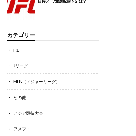
日程とTV放送配信予定は？
カテゴリー
F１
Jリーグ
MLB（メジャーリーグ）
その他
アジア競技大会
アメフト