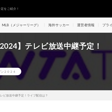
予定をご紹介！
MLB（メジャーリーグ）
海外サッカー
運営者情報
プラ
2024】テレビ放送中継予定！
プン２０２４
】テレビ放送中継予定！ライブ配信は？