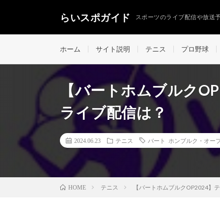
らいスポガイド
スポーツのライブ配信や放送
ホーム
サイト説明
テニス
プロ野球
【バートホムブルクOP
ライブ配信は？
2024.06.23
テニス
バート ホンブルク・オー
テニス
【バートホムブルクOP2024
HOME