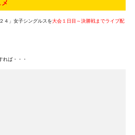
スメ
０２４」女子シングルスを
大会１日目～決勝戦までライブ配
すれば・・・