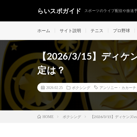
らいスポガイド
スポーツのライブ配信や放送
ホーム
サイト説明
テニス
プロ野球
【2026/3/15】デ
定は？
2026.02.25
ボクシング
アンソニー・カカーチ
ボクシング
【2026/3/15】ディケン
HOME