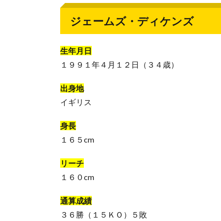
ジェームズ・ディケンズ
生年月日
１９９１年４月１２日（３４歳）
出身地
イギリス
身長
１６５cm
リーチ
１６０cm
通算成績
３６勝（１５ＫＯ）５敗