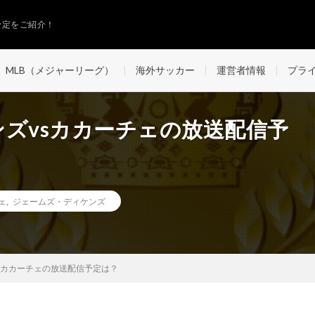
予定をご紹介！
MLB（メジャーリーグ）
海外サッカー
運営者情報
プラ
ィケンズvsカカーチェの放送配信予
ェ
,
ジェームズ・ディケンズ
ズvsカカーチェの放送配信予定は？