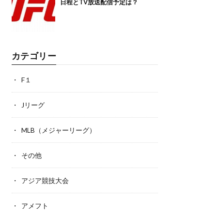
日程とTV放送配信予定は？
カテゴリー
F１
Jリーグ
MLB（メジャーリーグ）
その他
アジア競技大会
アメフト