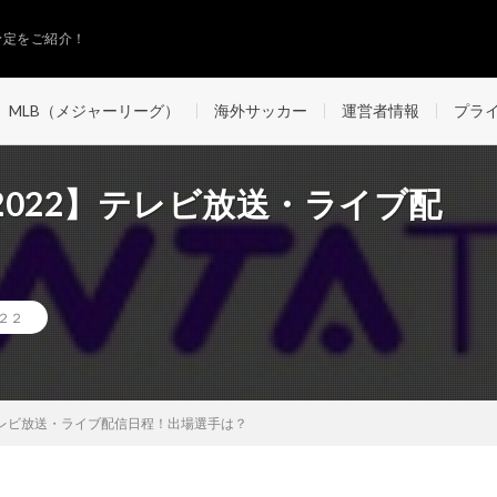
予定をご紹介！
MLB（メジャーリーグ）
海外サッカー
運営者情報
プラ
022】テレビ放送・ライブ配
２２
テレビ放送・ライブ配信日程！出場選手は？