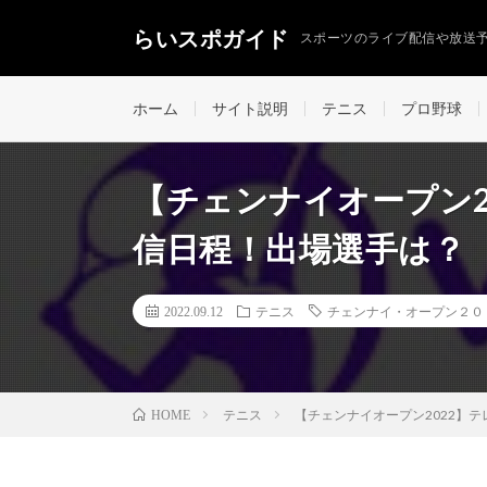
らいスポガイド
スポーツのライブ配信や放送
ホーム
サイト説明
テニス
プロ野球
【チェンナイオープン2
信日程！出場選手は？
2022.09.12
テニス
チェンナイ・オープン２０
テニス
【チェンナイオープン2022】
HOME