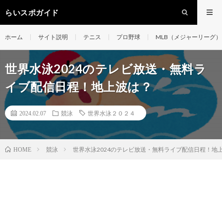
らいスポガイド
ホーム
サイト説明
テニス
プロ野球
MLB（メジャーリーグ）
世界水泳2024のテレビ放送・無料ラ
イブ配信日程！地上波は？
2024.02.07
競泳
世界水泳２０２４
競泳
世界水泳2024のテレビ放送・無料ライブ配信日程！地
HOME