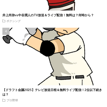
井上尚弥vs中谷潤人のTV放送＆ライブ配信！無料は？何時から？
ボクシング
【ドラフト会議2025】テレビ放送日程＆無料ライブ配信！2位以下続き
は？
プロ野球