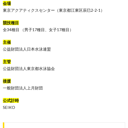
会場
東京アクアティクスセンター（東京都江東区辰巳2-2-1）
競技種目
全34種目 （男子17種目、女子17種目）
主催
公益財団法人日本水泳連盟
主管
公益財団法人東京都水泳協会
後援
一般財団法人上月財団
公式計時
SEIKO