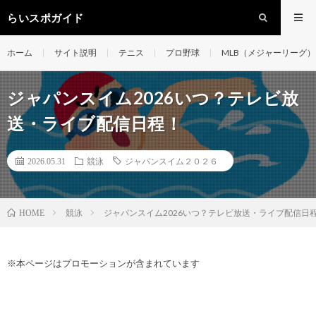
らいスポガイド
ホーム
サイト説明
テニス
プロ野球
MLB（メジャーリーグ）
ジャパンスイム2026いつ？テレビ放
送・ライブ配信日程！
2026.05.31
競泳
ジャパンスイム２０２６
競泳
ジャパンスイム2026いつ？テレビ放送・ライブ配信日
HOME
※本ページはプロモーションが含まれています