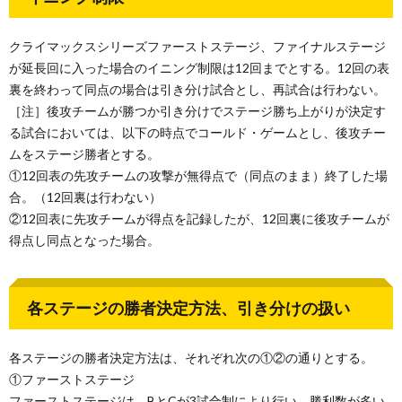
クライマックスシリーズファーストステージ、ファイナルステージ
が延長回に入った場合のイニング制限は12回までとする。12回の表
裏を終わって同点の場合は引き分け試合とし、再試合は行わない。
［注］後攻チームが勝つか引き分けでステージ勝ち上がりが決定す
る試合においては、以下の時点でコールド・ゲームとし、後攻チー
ムをステージ勝者とする。
①12回表の先攻チームの攻撃が無得点で（同点のまま）終了した場
合。（12回裏は行わない）
②12回表に先攻チームが得点を記録したが、12回裏に後攻チームが
得点し同点となった場合。
各ステージの勝者決定方法、引き分けの扱い
各ステージの勝者決定方法は、それぞれ次の①②の通りとする。
①ファーストステージ
ファーストステージは、BとCが3試合制により行い、勝利数が多い