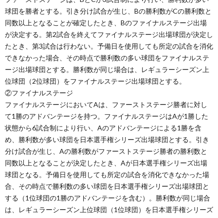
球団を勝者とする。引き分け試合が生じ、Bの勝利数がCの勝利数と
同数以上となることが確定したとき、Bのファイナルステージ出場
が決定する。第2試合を終えてファイナルステージ出場球団が決定し
たとき、第3試合は行わない。予備日を使用しても所定の試合を消化
できなかった場合、その時点で勝利数の多い球団をファイナルステ
ージ出場球団とする。勝利数が同じ場合は、レギュラーシーズン上
位球団（2位球団）をファイナルステージ出場球団とする。
②ファイナルステージ
ファイナルステージにおいてAは、ファーストステージ勝者に対し
て1勝のアドバンテージを持つ。ファイナルステージはAが1勝した
状態から6試合制により行い、Aのアドバンテージによる1勝を含
め、勝利数が多い球団を日本選手権シリーズ出場球団とする。引き
分け試合が生じ、Aの勝利数がファーストステージ勝者の勝利数と
同数以上となることが決定したとき、Aが日本選手権シリーズ出場
球団となる。予備日を使用しても所定の試合を消化できなかった場
合、その時点で勝利数の多い球団を日本選手権シリーズ出場球団と
する（1位球団の1勝のアドバンテージを含む）。勝利数が同じ場合
は、レギュラーシーズン上位球団（1位球団）を日本選手権シリーズ