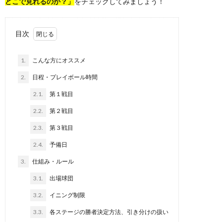
どこで見れるのか？」
をチェックしてみましょう！
目次
1.
こんな方にオススメ
2.
日程・プレイボール時間
2.1.
第１戦目
2.2.
第２戦目
2.3.
第３戦目
2.4.
予備日
3.
仕組み・ルール
3.1.
出場球団
3.2.
イニング制限
3.3.
各ステージの勝者決定方法、引き分けの扱い