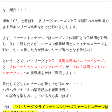
をご紹介！！！
通称「CS」と呼ばれ、各リーグのシーズン上位３球団のみが出場で
きる日本シリーズ進出をかけた戦いとなります。
まず、ファーストステージではシーズン２位球団と３位球団が対戦
し、先に２勝した方が、シーズン優勝球団とファイナルステージを
戦い、先に４勝した方が日本シリーズ進出となる仕組み！
ということで、パ・リーグは
２位「北海道日本ハムファイターズ」
と、
３位「オリックス・バファローズ」
が、
１位「福岡ソフトバン
クホークス」
への挑戦権をかけて激突します！
果たしてどちらのチームが勝ち上がるのか・・・！
ハラハラドキドキの緊張感ある短期決戦！
この試合を楽しみにしている方も多いはず！
では、
「パ・リーグ クライマックスシリーズファーストステージは