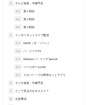
4.
テレビ放送・中継予定
4.1.
第１戦目
4.2.
第２戦目
4.3.
第３戦目
5.
インターネットライブ配信
5.1.
DAZN（ダ・ゾーン）
5.2.
パ・リーグTV
5.3.
Rakuten パ・リーグ Special
5.4.
ベースボールLIVE
5.5.
スカパー！プロ野球セットアプリ
6.
ラジオ放送・中継予定
7.
どこで見るのがオススメ？
8.
注意事項