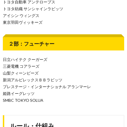
トヨタ自動車 アンテロープス
トヨタ紡織 サンシャインラビッツ
アイシン ウィングス
東京羽田ヴィッキーズ
２部：フューチャー
日立ハイテク クーガーズ
三菱電機 コアラーズ
山梨クィーンビーズ
新潟アルビレックスＢＢラビッツ
プレステージ・インターナショナル アランマーレ
姫路イーグレッツ
SMBC TOKYO SOLUA
ルール・仕組み