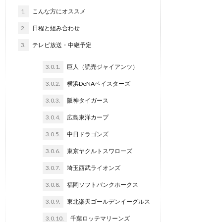
1.
こんな方にオススメ
2.
日程と組み合わせ
3.
テレビ放送・中継予定
3.0.1.
巨人（読売ジャイアンツ）
3.0.2.
横浜DeNAベイスターズ
3.0.3.
阪神タイガース
3.0.4.
広島東洋カープ
3.0.5.
中日ドラゴンズ
3.0.6.
東京ヤクルトスワローズ
3.0.7.
埼玉西武ライオンズ
3.0.8.
福岡ソフトバンクホークス
3.0.9.
東北楽天ゴールデンイーグルス
3.0.10.
千葉ロッテマリーンズ