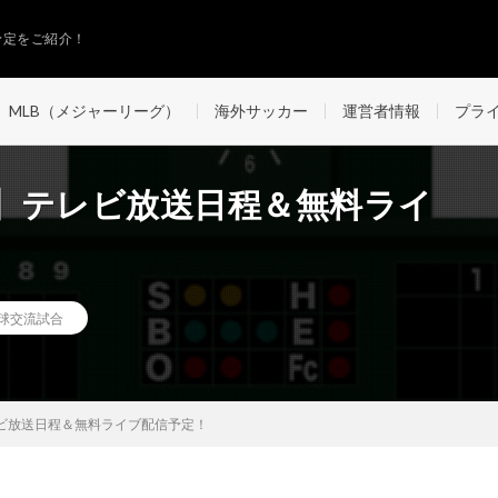
予定をご紹介！
MLB（メジャーリーグ）
海外サッカー
運営者情報
プラ
0】テレビ放送日程＆無料ライ
球交流試合
レビ放送日程＆無料ライブ配信予定！