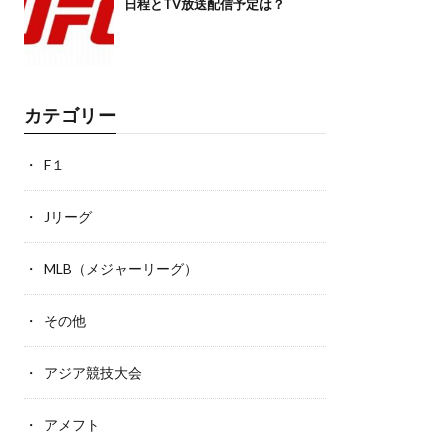
日程とTV放送配信予定は？
カテゴリー
F１
Jリーグ
MLB（メジャーリーグ）
その他
アジア競技大会
アメフト