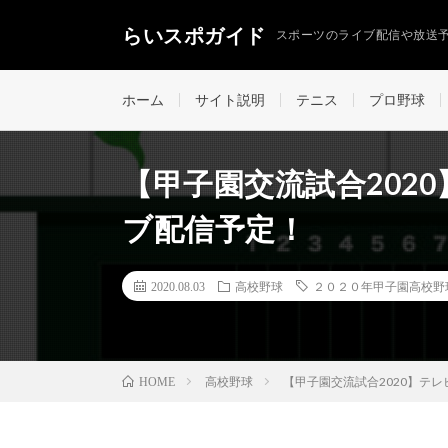
らいスポガイド
スポーツのライブ配信や放送
ホーム
サイト説明
テニス
プロ野球
【甲子園交流試合202
ブ配信予定！
2020.08.03
高校野球
２０２０年甲子園高校野
高校野球
【甲子園交流試合2020】テ
HOME