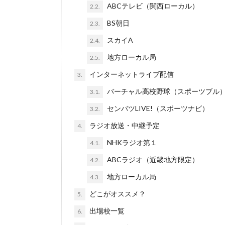
ABCテレビ（関西ローカル）
2.2.
BS朝日
2.3.
スカイA
2.4.
地方ローカル局
2.5.
インターネットライブ配信
3.
バーチャル高校野球（スポーツブル
3.1.
センバツLIVE!（スポーツナビ）
3.2.
ラジオ放送・中継予定
4.
NHKラジオ第１
4.1.
ABCラジオ（近畿地方限定）
4.2.
地方ローカル局
4.3.
どこがオススメ？
5.
出場校一覧
6.