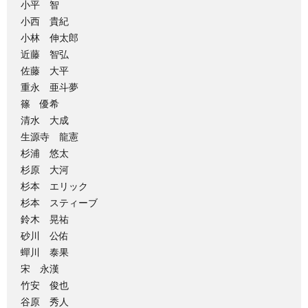
小平 智
小西 貴紀
小林 伸太郎
近藤 智弘
佐藤 大平
重永 亜斗夢
篠 優希
清水 大成
生源寺 龍憲
杉浦 悠太
杉原 大河
杉本 エリック
杉本 スティーブ
鈴木 晃祐
砂川 公佑
蟬川 泰果
宋 永漢
竹安 俊也
谷原 秀人