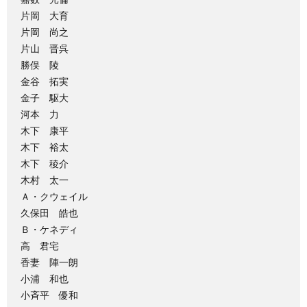
片岡 大育
片岡 尚之
片山 晋呉
勝俣 陵
金谷 拓実
金子 駆大
河本 力
木下 康平
木下 裕太
木下 稜介
木村 太一
Ａ・クウェイル
久保田 皓也
Ｂ・ケネディ
高 君宅
香妻 陣一朗
小浦 和也
小斉平 優和