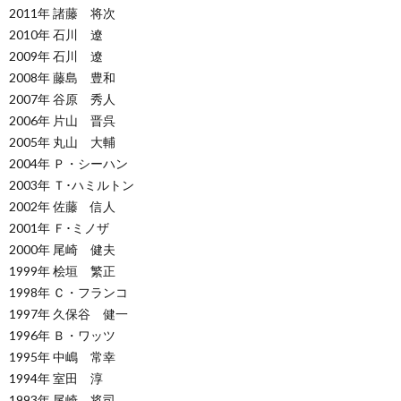
2011年 諸藤 将次
2010年 石川 遼
2009年 石川 遼
2008年 藤島 豊和
2007年 谷原 秀人
2006年 片山 晋呉
2005年 丸山 大輔
2004年 Ｐ・シーハン
2003年 Ｔ･ハミルトン
2002年 佐藤 信人
2001年 Ｆ･ミノザ
2000年 尾崎 健夫
1999年 桧垣 繁正
1998年 Ｃ・フランコ
1997年 久保谷 健一
1996年 Ｂ・ワッツ
1995年 中嶋 常幸
1994年 室田 淳
1993年 尾崎 将司