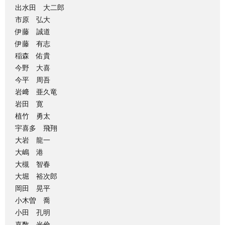
出水田 大二郎
市原 弘大
伊藤 誠道
伊藤 有志
稲森 佑貴
今野 大喜
今平 周吾
岩﨑 亜久竜
岩田 寛
植竹 勇太
宇喜多 飛翔
大岩 龍一
大嶋 港
大槻 智春
大堀 裕次郎
岡田 晃平
小木曽 喬
小田 孔明
嘉数 光倫