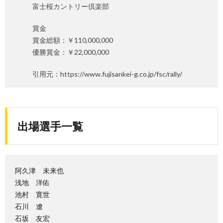
富士桜カントリー倶楽部
賞金
賞金総額：￥110,000,000
優勝賞金：￥22,000,000
引用元：https://www.fujisankei-g.co.jp/fsc/rally/
出場選手一覧
阿久津 未来也
浅地 洋佑
池村 寛世
石川 遼
石坂 友宏