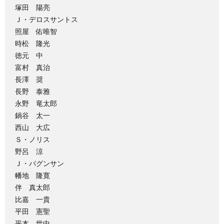
塚田 陽亮
Ｊ・デロスサントス
照屋 佑唯智
時松 隆光
徳元 中
富村 真治
長澤 奨
長野 泰雅
永野 竜太郎
鍋谷 太一
西山 大広
Ｓ・ノリス
野呂 涼
Ｊ・パグンサン
幡地 隆寛
伴 真太郎
比嘉 一貴
平田 憲聖
平本 世中