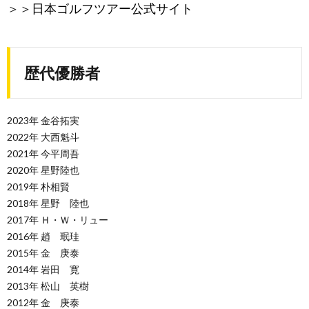
＞＞
日本ゴルフツアー公式サイト
歴代優勝者
2023年 金谷拓実
2022年 大西魁斗
2021年 今平周吾
2020年 星野陸也
2019年 朴相賢
2018年 星野 陸也
2017年 Ｈ・Ｗ・リュー
2016年 趙 珉珪
2015年 金 庚泰
2014年 岩田 寛
2013年 松山 英樹
2012年 金 庚泰