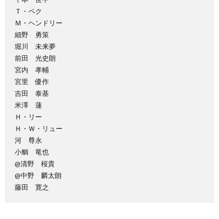
Ｔ・ペク
Ｍ・ヘンドリー
細野 勇策
堀川 未来夢
前田 光史朗
宮内 孝輔
宮里 優作
吉田 泰基
米澤 蓮
Ｈ・リー
Ｈ・Ｗ・リュー
河 尊永
小鯛 竜也
@清野 桜貴
@中野 麟太朗
藤田 寛之