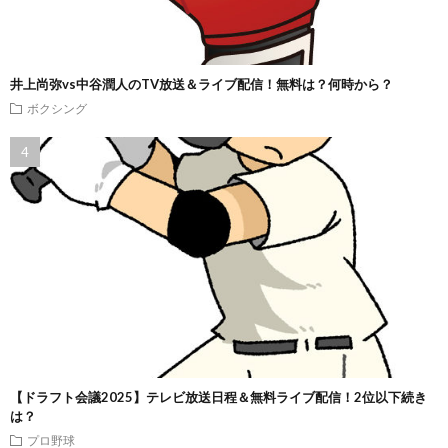
井上尚弥vs中谷潤人のTV放送＆ライブ配信！無料は？何時から？
ボクシング
【ドラフト会議2025】テレビ放送日程＆無料ライブ配信！2位以下続き
は？
プロ野球