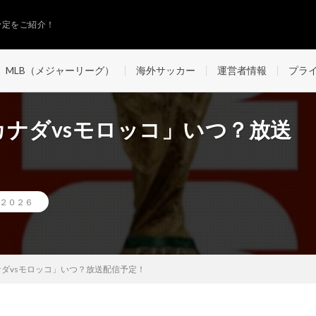
予定をご紹介！
MLB（メジャーリーグ）
海外サッカー
運営者情報
プラ
「カナダvsモロッコ」いつ？放送
プ２０２６
ナダvsモロッコ」いつ？放送配信予定！