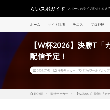
らいスポガイド
スポーツのライブ配信や放送
ホーム
サイト説明
テニス
プロ野球
【W杯2026】決勝T
配信予定！
2026.07.02
海外サッカー
FIFAワールドカッ
海外サッカー
【W杯2026】決勝T「カ
HOME