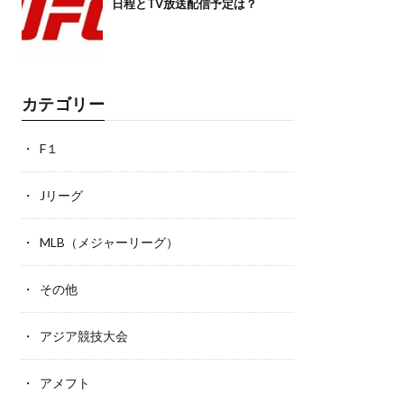
日程とTV放送配信予定は？
カテゴリー
F１
Jリーグ
MLB（メジャーリーグ）
その他
アジア競技大会
アメフト