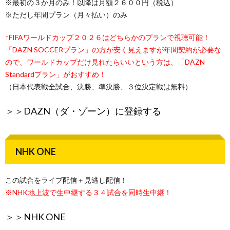
※最初の３か月のみ！以降は月額２６００円（税込）
※ただし年間プラン（月々払い）のみ
↑FIFAワールドカップ２０２６はどちらかのプランで視聴可能！
「DAZN SOCCERプラン」の方が安く見えますが年間契約が必要な
ので、ワールドカップだけ見れたらいいという方は、「DAZN
Standardプラン」がおすすめ！
（日本代表戦全試合、決勝、準決勝、３位決定戦は無料）
＞＞
DAZN（ダ・ゾーン）に登録する
NHK ONE
この試合をライブ配信＋見逃し配信！
※NHK地上波で生中継する３４試合を同時生中継！
＞＞
NHK ONE