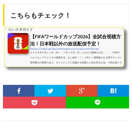
こちらもチェック！
らいスポガイド
【FIFAワールドカップ2026】全試合視聴方
法！日本戦以外の放送配信予定！
https://lvspo-guide.com/wdsoccer/russia-worldcup/
２０２６年６月１１日（木）～７月１９日（日）にかけて開催される・・・「FIFAワ
ールドカップ２０２６の視聴方法」をご紹介！！！４年に一度開催される男子サッカー
世界最大の祭典であり、オリンピックに匹敵する規模と人気を誇る大会。今回は第２３
回大会であり、...