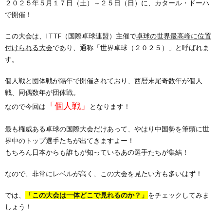
２０２５年５月１７日（土）～２５日（日）に、カタール・ドーハ
で開催！
この大会は、ITTF（国際卓球連盟）主催で
卓球の世界最高峰に位置
付けられる大会
であり、通称「世界卓球（２０２５）」と呼ばれま
す。
個人戦と団体戦が隔年で開催されており、西暦末尾奇数年が個人
戦、同偶数年が団体戦。
「個人戦」
なので今回は
となります！
最も権威ある卓球の国際大会だけあって、やはり中国勢を筆頭に世
界中のトップ選手たちが出てきますよー！
もちろん日本からも誰もが知っているあの選手たちが集結！
なので、非常にレベルが高く、この大会を見たい方も多いはず！
では、
「この大会は一体どこで見れるのか？」
をチェックしてみま
しょう！