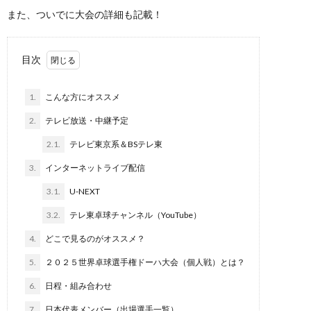
また、ついでに大会の詳細も記載！
目次
1.
こんな方にオススメ
2.
テレビ放送・中継予定
2.1.
テレビ東京系＆BSテレ東
3.
インターネットライブ配信
3.1.
U-NEXT
3.2.
テレ東卓球チャンネル（YouTube）
4.
どこで見るのがオススメ？
5.
２０２５世界卓球選手権ドーハ大会（個人戦）とは？
6.
日程・組み合わせ
7.
日本代表メンバー（出場選手一覧）