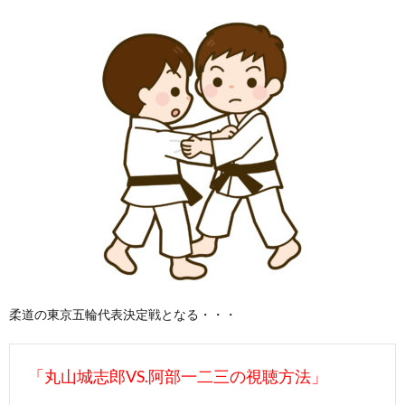
柔道の東京五輪代表決定戦となる・・・
「丸山城志郎VS.阿部一二三の視聴方法」