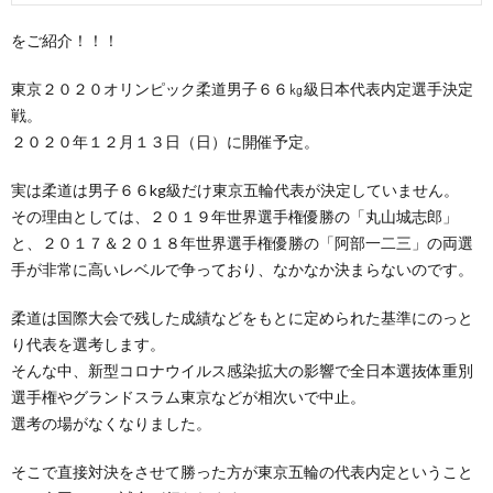
をご紹介！！！
東京２０２０オリンピック柔道男子６６㎏級日本代表内定選手決定
戦。
２０２０年１２月１３日（日）に開催予定。
実は柔道は男子６６kg級だけ東京五輪代表が決定していません。
その理由としては、２０１９年世界選手権優勝の「丸山城志郎」
と、２０１７＆２０１８年世界選手権優勝の「阿部一二三」の両選
手が非常に高いレベルで争っており、なかなか決まらないのです。
柔道は国際大会で残した成績などをもとに定められた基準にのっと
り代表を選考します。
そんな中、新型コロナウイルス感染拡大の影響で全日本選抜体重別
選手権やグランドスラム東京などが相次いで中止。
選考の場がなくなりました。
そこで直接対決をさせて勝った方が東京五輪の代表内定ということ