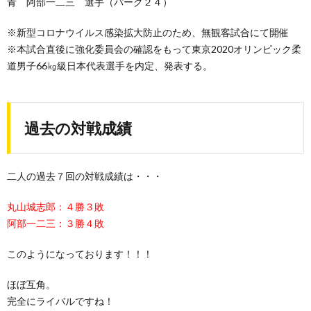
青 阿部一二三 選手（パーク２４）
※新型コロナウイルス感染拡大防止のため、無観客試合にて開催
※本試合直後に強化委員会の確認をもって東京2020オリンピック柔
道男子66㎏級日本代表選手を内定、発表する。
過去の対戦成績
二人の過去７回の対戦成績は・・・
丸山城志郎：４勝３敗
阿部一二三：３勝４敗
このようになっております！！！
ほぼ互角。
完全にライバルですね！