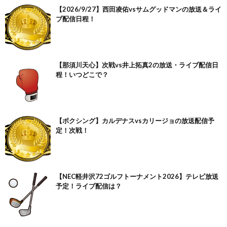
【2026/9/27】西田凌佑vsサムグッドマンの放送＆ライ
ブ配信日程！
【那須川天心】次戦vs井上拓真2の放送・ライブ配信日
程！いつどこで？
【ボクシング】カルデナスvsカリージョの放送配信予
定！次戦！
【NEC軽井沢72ゴルフトーナメント2026】テレビ放送
予定！ライブ配信は？