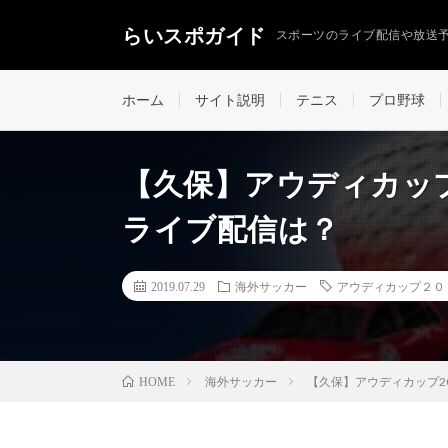
らいスポガイド
スポーツのライブ配信や放送
ホーム
サイト説明
テニス
プロ野球
【久保】アウディカップ
ライブ配信は？
2019.07.29
海外サッカー
アウディカップ２０
海外サッカー
【久保】アウディカップ2
HOME