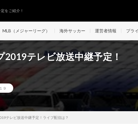
予定をご紹介！
MLB（メジャーリーグ）
海外サッカー
運営者情報
プラ
2019テレビ放送中継予定！
１９
019テレビ放送中継予定！ライブ配信は？