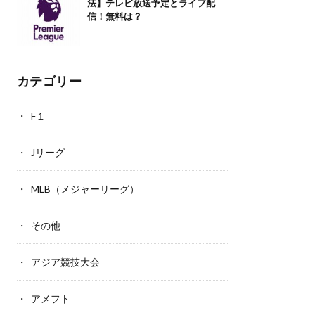
法】テレビ放送予定とライブ配
信！無料は？
カテゴリー
F１
Jリーグ
MLB（メジャーリーグ）
その他
アジア競技大会
アメフト