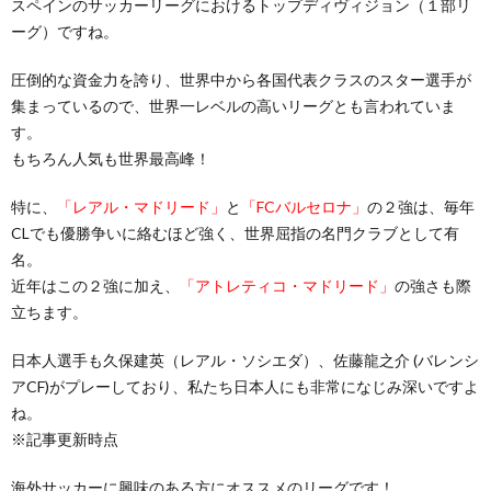
スペインのサッカーリーグにおけるトップディヴィジョン（１部リ
ーグ）ですね。
圧倒的な資金力を誇り、世界中から各国代表クラスのスター選手が
集まっているので、世界一レベルの高いリーグとも言われていま
す。
もちろん人気も世界最高峰！
特に、
「レアル・マドリード」
と
「FCバルセロナ」
の２強は、毎年
CLでも優勝争いに絡むほど強く、世界屈指の名門クラブとして有
名。
近年はこの２強に加え、
「アトレティコ・マドリード」
の強さも際
立ちます。
日本人選手も久保建英（レアル・ソシエダ）、佐藤龍之介 (バレンシ
アCF)がプレーしており、私たち日本人にも非常になじみ深いですよ
ね。
※記事更新時点
海外サッカーに興味のある方にオススメのリーグです！