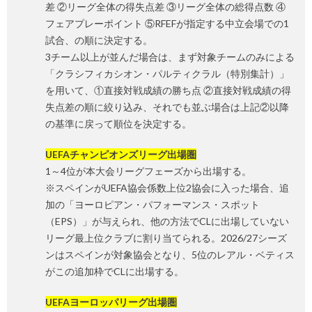
差 ②リーグ全体の得失点差 ③リーグ全体の総得点数 ④
フェアプレーポイント ⑤RFEFが指定する中立会場での1
試合、の順に決定する。
3チーム以上が並んだ場合は、まず対象チームのみによる
「クラシフィカシオン・パルティクラル（特別集計）」
を用いて、①直接対戦成績の勝ち点 ②直接対戦成績の得
失点差の順に絞り込み、それでも並ぶ場合は上記②以降
の基準に戻って順位を決定する。
UEFAチャンピオンズリーグ出場圏
1～4位が本大会リーグフェーズから出場する。
※スペインがUEFA協会係数上位2協会に入った場合、追
加の「ヨーロピアン・パフォーマンス・スポット
（EPS）」が与えられ、他の方法でCLに出場していない
リーグ最上位クラブに割り当てられる。2026/27シーズ
ンはスペインが対象協会となり、5位のレアル・ベティス
がこの追加枠でCLに出場する。
UEFAヨーロッパリーグ出場圏