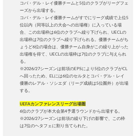
コパ・デル・レイ優勝チームと5位のクラブがリーグフェ
ーズから出場する。
コパ・デル・レイ優勝チームがすでにリーグ成績で上位5
位以内（同等以上の大会への出場権）に入っている場
合、この出場枠は6位のクラブへ繰り下げられ、UECLの
出場枠は7位のクラブへ繰り下げられる。優勝チームがち
ょうど6位の場合は、優勝チーム自身がこの繰り上がった
出場権を得て、UECLの出場枠は7位のクラブに与えられ
る。
※2026/27シーズンは前項のEPSにより5位のクラブがCL
へ回ったため、ELには6位のセルタとコパ・デル・レイ
優勝のレアル・ソシエダ（リーグ成績は5位圏外）が出場
する。
UEFAカンファレンスリーグ出場圏
6位のクラブが本大会第4予選ラウンドから出場する。
※2026/27シーズンは前項の繰り下げの影響で、この枠
は7位のヘタフェに割り当てられた。