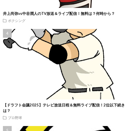
井上尚弥vs中谷潤人のTV放送＆ライブ配信！無料は？何時から？
ボクシング
【ドラフト会議2025】テレビ放送日程＆無料ライブ配信！2位以下続き
は？
プロ野球