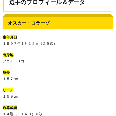
選手のプロフィール＆データ
オスカー・コラーゾ
生年月日
１９９７年１月１５日（２９歳）
出身地
プエルトリコ
身長
１５７cm
リーチ
１５９cm
通算成績
１４勝（１１ＫＯ）０敗