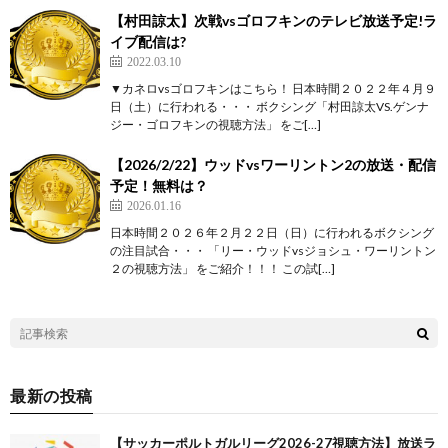
【村田諒太】次戦vsゴロフキンのテレビ放送予定!ラ
イブ配信は?
2022.03.10
▼カネロvsゴロフキンはこちら！ 日本時間２０２２年４月９
日（土）に行われる・・・ ボクシング「村田諒太VS.ゲンナ
ジー・ゴロフキンの視聴方法」 をご[…]
【2026/2/22】ウッドvsワーリントン2の放送・配信
予定！無料は？
2026.01.16
日本時間２０２６年２月２２日（日）に行われるボクシング
の注目試合・・・ 「リー・ウッドvsジョシュ・ワーリントン
２の視聴方法」 をご紹介！！！ この試[…]
最新の投稿
【サッカーポルトガルリーグ2026-27視聴方法】放送ラ