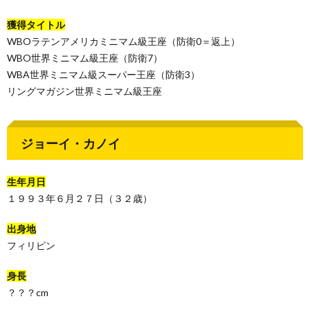
獲得タイトル
WBOラテンアメリカミニマム級王座（防衛0＝返上）
WBO世界ミニマム級王座（防衛7）
WBA世界ミニマム級スーパー王座（防衛3）
リングマガジン世界ミニマム級王座
ジョーイ・カノイ
生年月日
１９９３年６月２７日（３２歳）
出身地
フィリピン
身長
？？？cm