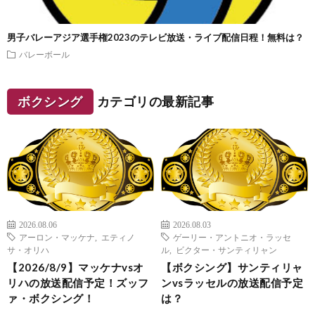
男子バレーアジア選手権2023のテレビ放送・ライブ配信日程！無料は？
バレーボール
ボクシング
カテゴリの最新記事
2026.08.06
2026.08.03
アーロン・マッケナ
,
エティノ
ゲーリー・アントニオ・ラッセ
サ・オリハ
ル
,
ビクター・サンティリャン
【2026/8/9】マッケナvsオ
【ボクシング】サンティリャ
リハの放送配信予定！ズッフ
ンvsラッセルの放送配信予定
ァ・ボクシング！
は？