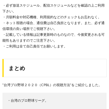
・必ず放送スケジュール、配信スケジュールなどを確認の上ご利用
下さい。
・月額料金や対応機種、利用規約などのチェックもお忘れなく。
・ネット視聴の場合、通信費は自己負担となります。また、必ず通
信環境の良い場所でご視聴下さい。
・記載している情報は記事更新時のものなので、今後変更される可
能性もありますのでご注意下さい。
・ご利用は全て自己責任でお願いします。
まとめ
”台湾プロ野球２０２０（CPBL）の視聴方法”をご紹介しました。
・台湾のプロ野球リーグ。