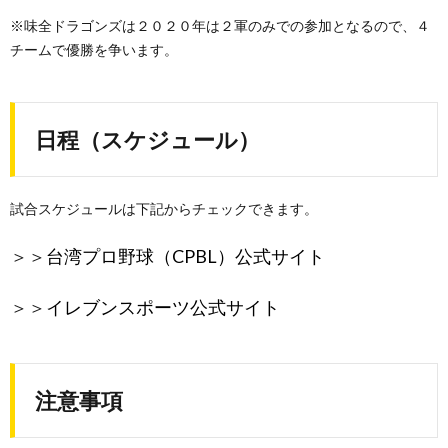
※味全ドラゴンズは２０２０年は２軍のみでの参加となるので、４
チームで優勝を争います。
日程（スケジュール）
試合スケジュールは下記からチェックできます。
＞＞
台湾プロ野球（CPBL）公式サイト
＞＞
イレブンスポーツ公式サイト
注意事項