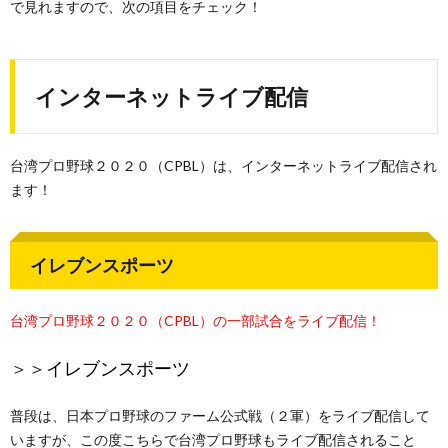
で見れますので、次の項目をチェック！
インターネットライブ配信
台湾プロ野球２０２０（CPBL）は、インターネットライブ配信され
ます！
イレブンスポーツ
台湾プロ野球２０２０（CPBL）の一部試合をライブ配信！
＞＞
イレブンスポーツ
普段は、日本プロ野球のファーム公式戦（２軍）をライブ配信して
いますが、この度こちらで台湾プロ野球もライブ配信されること