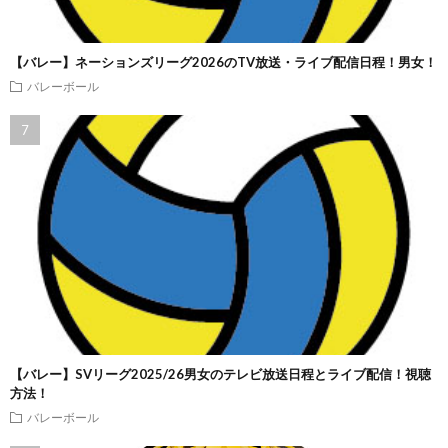
【バレー】ネーションズリーグ2026のTV放送・ライブ配信日程！男女！
バレーボール
【バレー】SVリーグ2025/26男女のテレビ放送日程とライブ配信！視聴
方法！
バレーボール