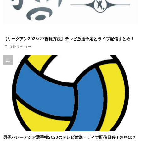
【リーグアン2026/27視聴方法】テレビ放送予定とライブ配信まとめ！
海外サッカー
男子バレーアジア選手権2023のテレビ放送・ライブ配信日程！無料は？