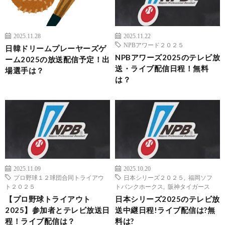
2025.11.28
2025.11.22
NPBアワード２０２５
日韓ドリームプレーヤーズゲ
NPBアワーズ2025のテレビ放
ーム2025の放送配信予定！出
送・ライブ配信日程！無料
場選手は？
は？
2025.11.09
2025.10.20
プロ野球１２球団合同トライアウ
日本シリーズ２０２５
,
福岡ソフ
ト２０２５
トバンクホークス
,
阪神タイガース
【プロ野球トライアウト
日本シリーズ2025のテレビ放
2025】参加者とテレビ放送日
送中継日程!ライブ配信は?無
程！ライブ配信は？
料は?