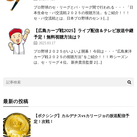
プロ野球のセ・リーグとパ・リーグ間で行われる・・・ 「日
本生命セ・パ交流戦２０２５の視聴方法」 をご紹介！！！
セ・パ交流戦とは、日本プロ野球のセント[…]
【広島カープ戦2025】ライブ配信＆テレビ放送中継
予定！無料視聴方法は？
2025.03.17
プロ野球２０２５がいよいよ開幕！ 今回は・・・ ”広島東洋
カープ戦２０２５の視聴方法” をご紹介！！！ 昨シーズン
は、セ・リーグ４位。 新井貴浩監督２[…]
最新の投稿
【ボクシング】カルデナスvsカリージョの放送配信予
定！次戦！