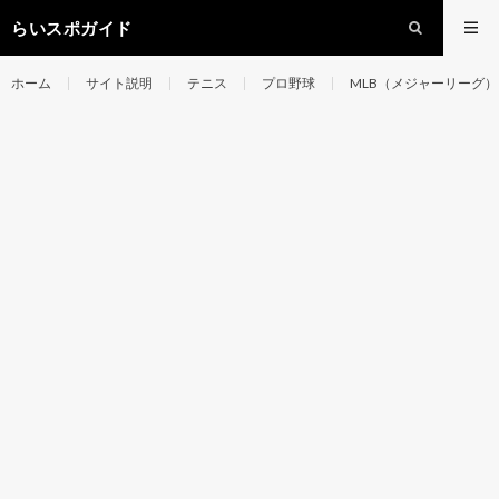
らいスポガイド
ホーム
サイト説明
テニス
プロ野球
MLB（メジャーリーグ）