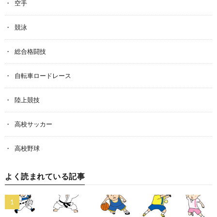
空手
競泳
総合格闘技
自転車ロードレース
陸上競技
高校サッカー
高校野球
よく読まれている記事