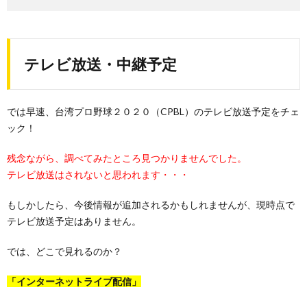
テレビ放送・中継予定
では早速、台湾プロ野球２０２０（CPBL）のテレビ放送予定をチェ
ック！
残念ながら、調べてみたところ見つかりませんでした。
テレビ放送はされないと思われます・・・
もしかしたら、今後情報が追加されるかもしれませんが、現時点で
テレビ放送予定はありません。
では、どこで見れるのか？
「インターネットライブ配信」