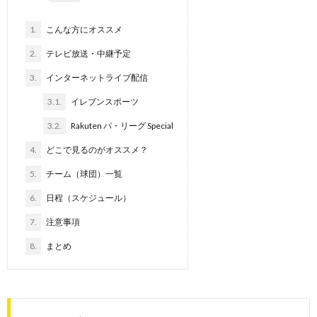
1.
こんな方にオススメ
2.
テレビ放送・中継予定
3.
インターネットライブ配信
3.1.
イレブンスポーツ
3.2.
Rakuten パ・リーグ Special
4.
どこで見るのがオススメ？
5.
チーム（球団）一覧
6.
日程（スケジュール）
7.
注意事項
8.
まとめ