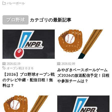
バレーボール
プロ野球
カテゴリの最新記事
2026.02.19
2026.02.09
オープン戦２０２６
みやざきベースボールゲーム
【2026】プロ野球オープン戦
ズ2026の放送配信予定！日程
のテレビ中継・配信日程！無
や参加チームは？
料は？