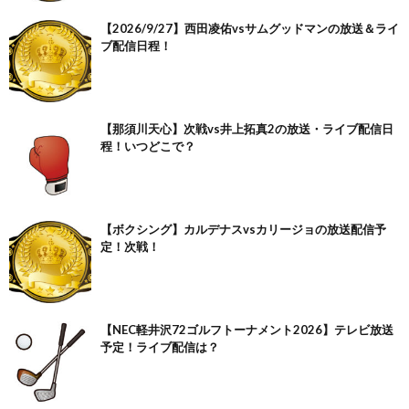
【2026/9/27】西田凌佑vsサムグッドマンの放送＆ライ
ブ配信日程！
【那須川天心】次戦vs井上拓真2の放送・ライブ配信日
程！いつどこで？
【ボクシング】カルデナスvsカリージョの放送配信予
定！次戦！
【NEC軽井沢72ゴルフトーナメント2026】テレビ放送
予定！ライブ配信は？