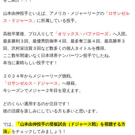
山本由伸投手といえば、アメリカ・メジャーリーグの
「ロサンゼル
ス・ドジャース」
に所属している投手。
高校卒業後、プロ入りして
「オリックス・バファローズ」
へ入団。
最多勝利３回、最優秀防御率４回、最多奪三振４回、最高勝率３
回、沢村栄治賞３回など数多くの個人タイトルを獲得。
ここ数年間違いなく日本球界ナンバーワン投手でしたね。
本当に素晴らしい投手です！
２０２４年からメジャーリーグ挑戦。
「ロサンゼルス・ドジャース」
へ移籍。
今シーズンでメジャー２年目を迎えます。
どのくらい通用するのか注目です！
彼の活躍を楽しみにしている方も多いと思います。
では、
「山本由伸投手の登板試合（ドジャース戦）を視聴する方
法」
をチェックしてみましょう！