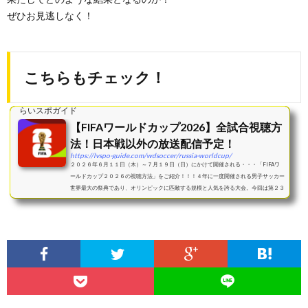
ぜひお見逃しなく！
こちらもチェック！
らいスポガイド
【FIFAワールドカップ2026】全試合視聴方
法！日本戦以外の放送配信予定！
https://lvspo-guide.com/wdsoccer/russia-worldcup/
２０２６年６月１１日（木）～７月１９日（日）にかけて開催される・・・「FIFAワ
ールドカップ２０２６の視聴方法」をご紹介！！！４年に一度開催される男子サッカー
世界最大の祭典であり、オリンピックに匹敵する規模と人気を誇る大会。今回は第２３
回大会であり、...