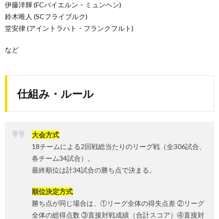
伊藤洋輝 (FCバイエルン・ミュンヘン)
鈴木唯人 (SCフライブルク)
堂安律 (アイントラハト・フランクフルト)
など
仕組み・ルール
大会方式
18チームによる2回戦総当たりのリーグ戦（全306試合、
各チーム34試合）。
最終順位は計34試合の勝ち点で決まる。
順位決定方式
勝ち点が同じ場合は、①リーグ全体の得失点差 ②リーグ
全体の総得点数 ③直接対戦成績（合計スコア）④直接対