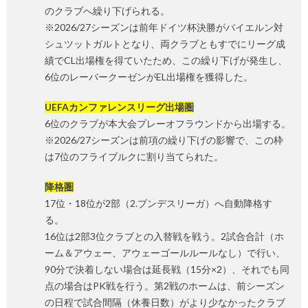
のクラブへ繰り下げられる。
※2026/27シーズンは前年ドイツ杯決勝がバイエルン対
シュツットガルトとなり、両クラブともすでにリーグ成
績でCL出場権を得ていたため、この繰り下げが発生し、
6位のレーバークーゼンがEL出場権を獲得した。
UEFAカンファレンスリーグ出場圏
6位のクラブが本大会プレーオフラウンドから出場する。
※2026/27シーズンは前項の繰り下げの影響で、この枠
は7位のフライブルクに割り当てられた。
降格圏
17位・18位が2部（2.ブンデスリーガ）へ自動降格す
る。
16位は2部3位クラブとの入替戦を戦う。2試合合計（ホ
ーム＆アウェー、アウェーゴールルールなし）で行い、
90分で決着しない場合は延長戦（15分×2）、それでも同
点の場合はPK戦を行う。第2戦のホームは、前シーズン
の日程で試合間隔（休養日数）がより少なかったクラブ