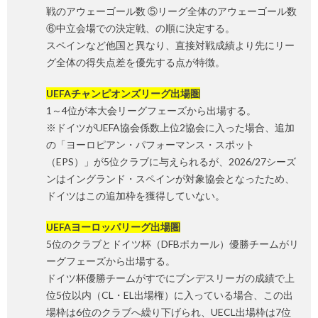
戦のアウェーゴール数 ⑤リーグ全体のアウェーゴール数
⑥中立会場での決定戦、の順に決定する。
スペインなど他国と異なり、直接対戦成績より先にリー
グ全体の得失点差を優先する点が特徴。
UEFAチャンピオンズリーグ出場圏
1～4位が本大会リーグフェーズから出場する。
※ドイツがUEFA協会係数上位2協会に入った場合、追加
の「ヨーロピアン・パフォーマンス・スポット
（EPS）」が5位クラブに与えられるが、2026/27シーズ
ンはイングランド・スペインが対象協会となったため、
ドイツはこの追加枠を獲得していない。
UEFAヨーロッパリーグ出場圏
5位のクラブとドイツ杯（DFBポカール）優勝チームがリ
ーグフェーズから出場する。
ドイツ杯優勝チームがすでにブンデスリーガの成績で上
位5位以内（CL・EL出場権）に入っている場合、この出
場枠は6位のクラブへ繰り下げられ、UECL出場枠は7位