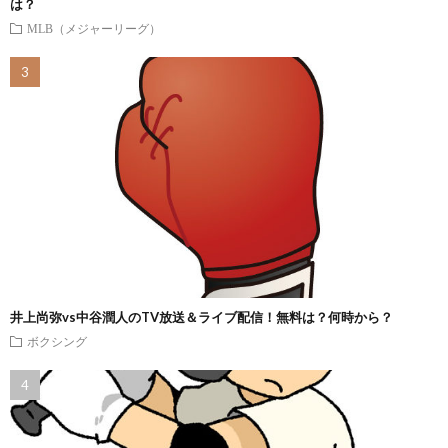
は？
MLB（メジャーリーグ）
井上尚弥vs中谷潤人のTV放送＆ライブ配信！無料は？何時から？
ボクシング