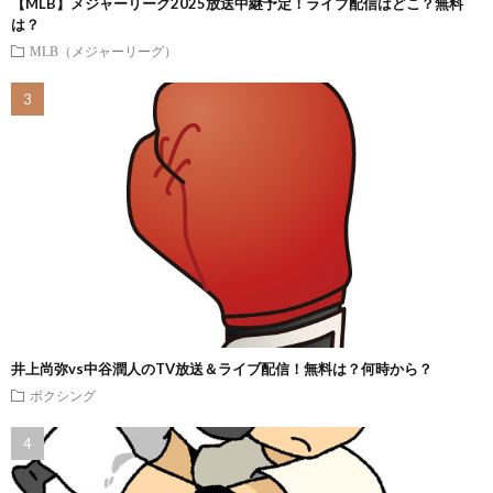
【MLB】メジャーリーグ2025放送中継予定！ライブ配信はどこ？無料
は？
MLB（メジャーリーグ）
井上尚弥vs中谷潤人のTV放送＆ライブ配信！無料は？何時から？
ボクシング