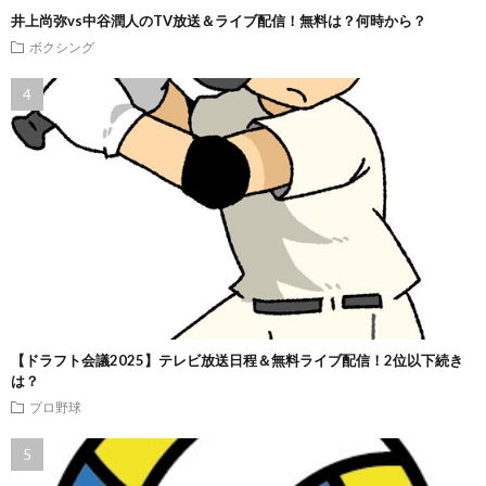
井上尚弥vs中谷潤人のTV放送＆ライブ配信！無料は？何時から？
ボクシング
【ドラフト会議2025】テレビ放送日程＆無料ライブ配信！2位以下続き
は？
プロ野球