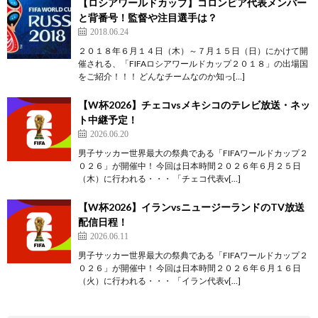
【ロシアワールドカップ】コロンビア代表メンバー
と背番号！監督や注目選手は？
2018.06.24
２０１８年６月１４日（木）～７月１５日（日）にかけて開
催される、「FIFAロシアワールドカップ２０１８」の出場国
をご紹介！！！ どんなチームなのか知っ[…]
【W杯2026】チェコvsメキシコのテレビ放送・ネッ
ト中継予定！
2026.06.20
男子サッカー世界最大の祭典である「FIFAワールドカップ２
０２６」が開催中！ 今回は日本時間２０２６年６月２５日
（木）に行われる・・・ 「チェコ代表v[…]
【W杯2026】イランvsニュージーランドのTV放送
配信日程！
2026.06.11
男子サッカー世界最大の祭典である「FIFAワールドカップ２
０２６」が開催中！ 今回は日本時間２０２６年６月１６日
（火）に行われる・・・ 「イラン代表v[…]