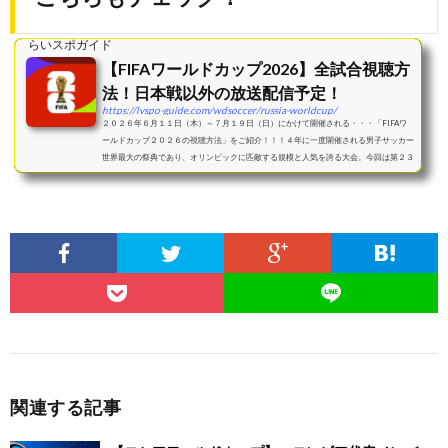
らいスポガイド
【FIFAワールドカップ2026】全試合視聴方
法！日本戦以外の放送配信予定！
https://lvspo-guide.com/wdsoccer/russia-worldcup/
２０２６年６月１１日（木）～７月１９日（日）にかけて開催される・・・「FIFAワ
ールドカップ２０２６の視聴方法」をご紹介！！！４年に一度開催される男子サッカー
世界最大の祭典であり、オリンピックに匹敵する規模と人気を誇る大会。今回は第２３
回大会であり、...
関連する記事