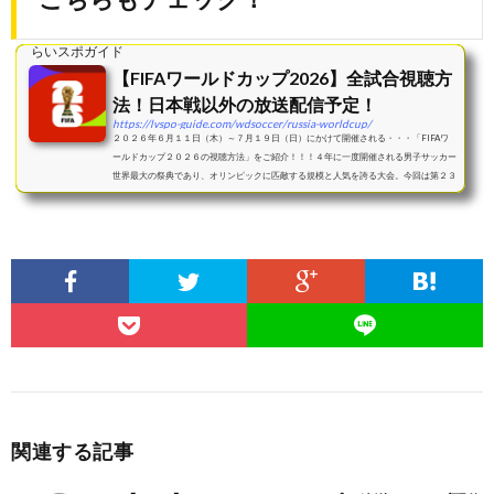
らいスポガイド
【FIFAワールドカップ2026】全試合視聴方
法！日本戦以外の放送配信予定！
https://lvspo-guide.com/wdsoccer/russia-worldcup/
２０２６年６月１１日（木）～７月１９日（日）にかけて開催される・・・「FIFAワ
ールドカップ２０２６の視聴方法」をご紹介！！！４年に一度開催される男子サッカー
世界最大の祭典であり、オリンピックに匹敵する規模と人気を誇る大会。今回は第２３
回大会であり、...
関連する記事