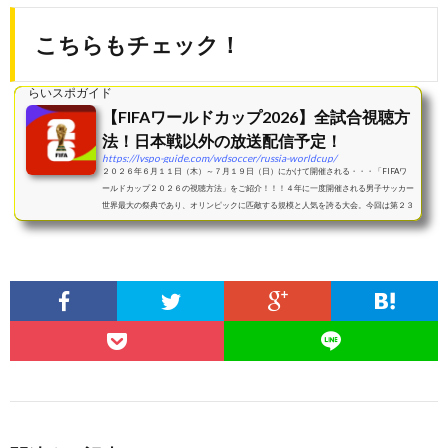
こちらもチェック！
らいスポガイド
【FIFAワールドカップ2026】全試合視聴方
法！日本戦以外の放送配信予定！
https://lvspo-guide.com/wdsoccer/russia-worldcup/
２０２６年６月１１日（木）～７月１９日（日）にかけて開催される・・・「FIFAワ
ールドカップ２０２６の視聴方法」をご紹介！！！４年に一度開催される男子サッカー
世界最大の祭典であり、オリンピックに匹敵する規模と人気を誇る大会。今回は第２３
回大会であり、...