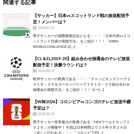
関連する記事
【サッカー】日本vsスコットランド戦の放送配信予
定！メンバーは？
2026.03.23
男子サッカーの国際親善試合となる・・・ 「日本代表vsスコ
ットランド代表の視聴方法」 をご紹介！！！ 「KIRIN
WORLD CHALLENGE 2[…]
【CL＆EL2019-20】組み合わせ抽選会のテレビ放送
配信予定！決勝ラウンドは？
2019.08.19
欧州サッカーの祭典である・・・ 「チャンピオンズリーグ２
０１９－２０＆ヨーロッパリーグ２０１９－２０組み合わせ
抽選会の視聴方法」 をご紹介！！！ ヨー[…]
【W杯2026】コロンビアvsコンゴのテレビ放送中継
予定は？
2026.06.19
男子サッカー世界最大の祭典である「FIFAワールドカップ２
０２６」が開催中！ 今回は日本時間２０２６年６月２４日
（水）に行われる・・・ 「コロンビア代[…]