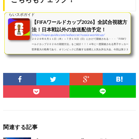
らいスポガイド
【FIFAワールドカップ2026】全試合視聴方
法！日本戦以外の放送配信予定！
https://lvspo-guide.com/wdsoccer/russia-worldcup/
２０２６年６月１１日（木）～７月１９日（日）にかけて開催される・・・「FIFAワ
ールドカップ２０２６の視聴方法」をご紹介！！！４年に一度開催される男子サッカー
世界最大の祭典であり、オリンピックに匹敵する規模と人気を誇る大会。今回は第２３
回大会であり、...
関連する記事