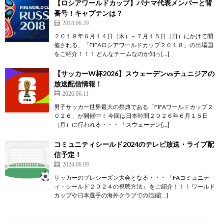
【ロシアワールドカップ】パナマ代表メンバーと背
番号！キャプテンは？
2018.06.29
２０１８年６月１４日（木）～７月１５日（日）にかけて開
催される、「FIFAロシアワールドカップ２０１８」の出場国
をご紹介！！！ どんなチームなのか知っ[…]
【サッカーW杯2026】スウェーデンvsチュニジアの
放送配信情報！
2026.06.11
男子サッカー世界最大の祭典である「FIFAワールドカップ２
０２６」が開催中！ 今回は日本時間２０２６年６月１５日
（月）に行われる・・・ 「スウェーデン[…]
コミュニティシールド2024のテレビ放送・ライブ配
信予定！
2024.08.09
サッカーのプレシーズン大会となる・・・ 「FAコミュニテ
ィ・シールド２０２４の視聴方法」 をご紹介！！！ ワールド
カップや日本選手の海外クラブでの活躍[…]