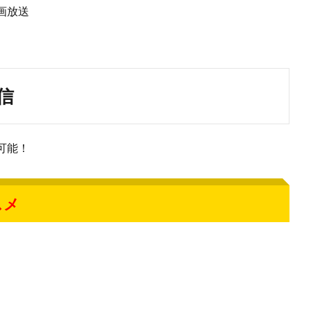
画放送
信
可能！
スメ