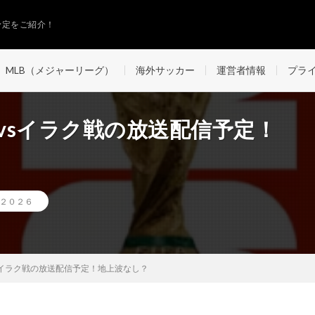
予定をご紹介！
MLB（メジャーリーグ）
海外サッカー
運営者情報
プラ
スvsイラク戦の放送配信予定！
プ２０２６
vsイラク戦の放送配信予定！地上波なし？