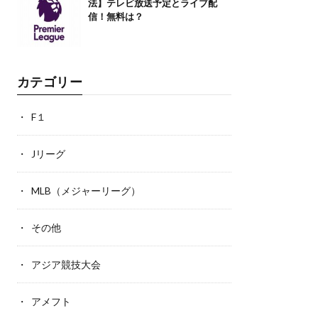
法】テレビ放送予定とライブ配
信！無料は？
カテゴリー
F１
Jリーグ
MLB（メジャーリーグ）
その他
アジア競技大会
アメフト