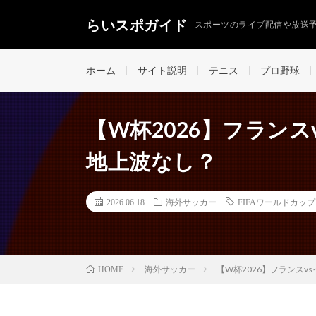
らいスポガイド
スポーツのライブ配信や放送
ホーム
サイト説明
テニス
プロ野球
【W杯2026】フラン
地上波なし？
2026.06.18
海外サッカー
FIFAワールドカッ
海外サッカー
【W杯2026】フランス
HOME