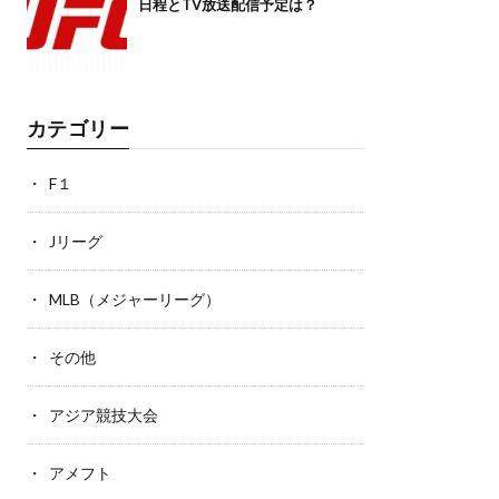
日程とTV放送配信予定は？
カテゴリー
F１
Jリーグ
MLB（メジャーリーグ）
その他
アジア競技大会
アメフト