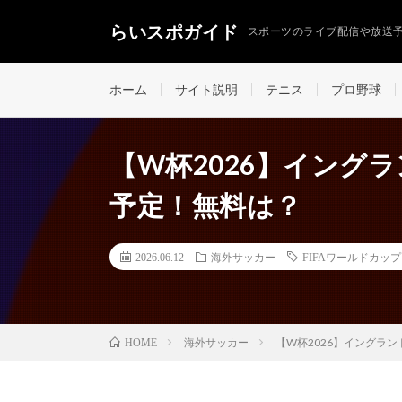
らいスポガイド
スポーツのライブ配信や放送
ホーム
サイト説明
テニス
プロ野球
【W杯2026】イング
予定！無料は？
2026.06.12
海外サッカー
FIFAワールドカッ
海外サッカー
【W杯2026】イングラ
HOME