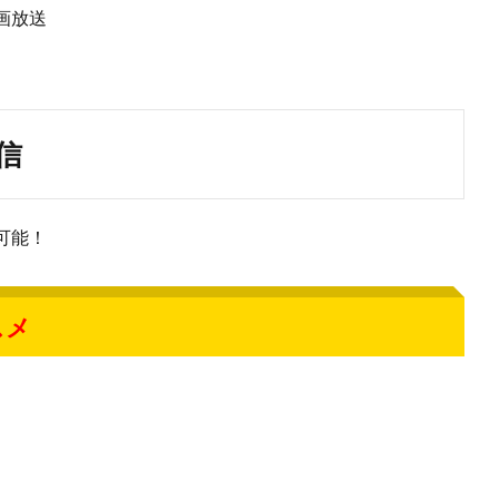
画放送
信
可能！
スメ