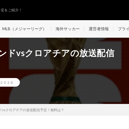
予定をご紹介！
MLB（メジャーリーグ）
海外サッカー
運営者情報
プラ
ランドvsクロアチアの放送配信
プ２０２６
ンドvsクロアチアの放送配信予定！無料は？