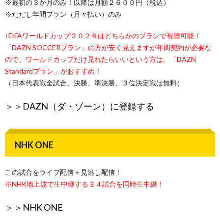
※最初の３か月のみ！以降は月額２６００円（税込）
※ただし年間プラン（月々払い）のみ
↑FIFAワールドカップ２０２６はどちらかのプランで視聴可能！
「DAZN SOCCERプラン」の方が安く見えますが年間契約が必要な
ので、ワールドカップだけ見れたらいいという方は、「DAZN
Standardプラン」がおすすめ！
（日本代表戦全試合、決勝、準決勝、３位決定戦は無料）
＞＞
DAZN（ダ・ゾーン）に登録する
NHK ONE
この試合をライブ配信＋見逃し配信！
※NHK地上波で生中継する３４試合を同時生中継！
＞＞
NHK ONE