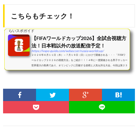
こちらもチェック！
らいスポガイド
【FIFAワールドカップ2026】全試合視聴方
法！日本戦以外の放送配信予定！
https://lvspo-guide.com/wdsoccer/russia-worldcup/
２０２６年６月１１日（木）～７月１９日（日）にかけて開催される・・・「FIFAワ
ールドカップ２０２６の視聴方法」をご紹介！！！４年に一度開催される男子サッカー
世界最大の祭典であり、オリンピックに匹敵する規模と人気を誇る大会。今回は第２３
回大会であり、...