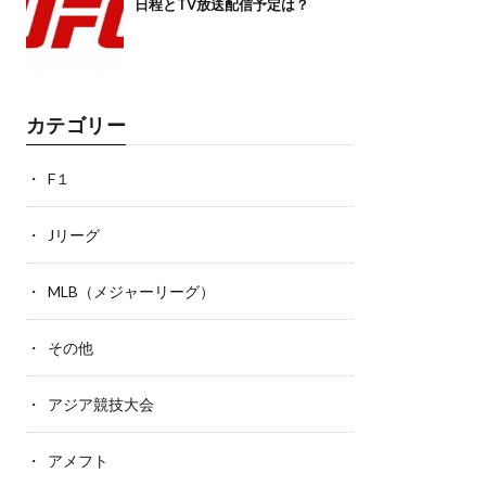
日程とTV放送配信予定は？
カテゴリー
F１
Jリーグ
MLB（メジャーリーグ）
その他
アジア競技大会
アメフト