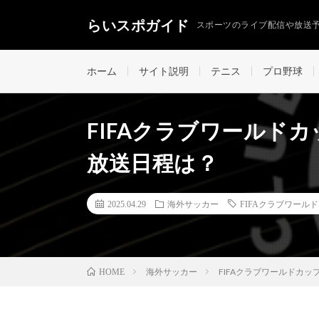
らいスポガイド
スポーツのライブ配信や放送
ホーム
サイト説明
テニス
プロ野球
FIFAクラブワールドカ
放送日程は？
2025.04.29
海外サッカー
FIFAクラブワール
海外サッカー
FIFAクラブワールドカッ
HOME