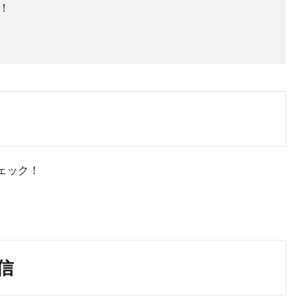
！
ェック！
信