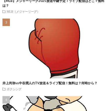
【MLB】メジャーリーグ2025放送中継予定！ライブ配信はどこ？無料
は？
MLB（メジャーリーグ）
井上尚弥vs中谷潤人のTV放送＆ライブ配信！無料は？何時から？
ボクシング