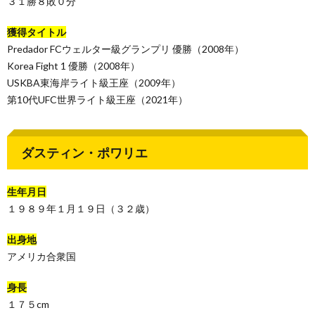
３１勝８敗０分
獲得タイトル
Predador FCウェルター級グランプリ 優勝（2008年）
Korea Fight 1 優勝（2008年）
USKBA東海岸ライト級王座（2009年）
第10代UFC世界ライト級王座（2021年）
ダスティン・ポワリエ
生年月日
１９８９年１月１９日（３２歳）
出身地
アメリカ合衆国
身長
１７５cm