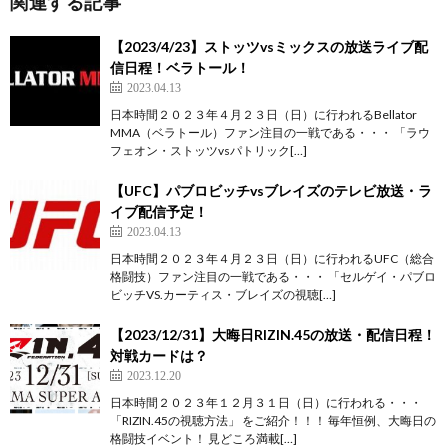
関連する記事
【2023/4/23】ストッツvsミックスの放送ライブ配
信日程！ベラトール！
2023.04.13
日本時間２０２３年４月２３日（日）に行われるBellator
MMA（ベラトール）ファン注目の一戦である・・・ 「ラウ
フェオン・ストッツvsパトリック[…]
【UFC】パブロビッチvsブレイズのテレビ放送・ラ
イブ配信予定！
2023.04.13
日本時間２０２３年４月２３日（日）に行われるUFC（総合
格闘技）ファン注目の一戦である・・・ 「セルゲイ・パブロ
ビッチVS.カーティス・ブレイズの視聴[…]
【2023/12/31】大晦日RIZIN.45の放送・配信日程！
対戦カードは？
2023.12.20
日本時間２０２３年１２月３１日（日）に行われる・・・
「RIZIN.45の視聴方法」 をご紹介！！！ 毎年恒例、大晦日の
格闘技イベント！ 見どころ満載[…]