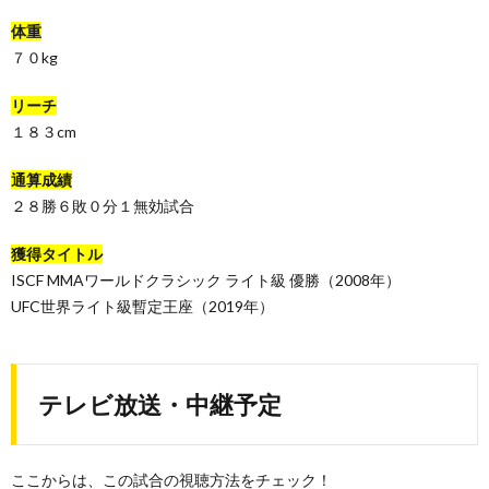
体重
７０kg
リーチ
１８３cm
通算成績
２８勝６敗０分１無効試合
獲得タイトル
ISCF MMAワールドクラシック ライト級 優勝（2008年）
UFC世界ライト級暫定王座（2019年）
テレビ放送・中継予定
ここからは、この試合の視聴方法をチェック！