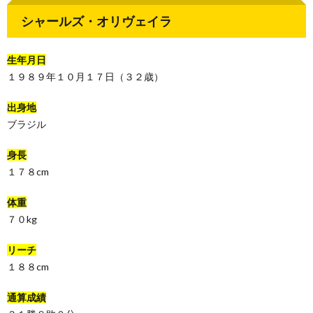
シャールズ・オリヴェイラ
生年月日
１９８９年１０月１７日（３２歳）
出身地
ブラジル
身長
１７８cm
体重
７０kg
リーチ
１８８cm
通算成績