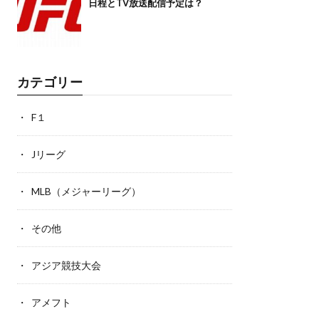
日程とTV放送配信予定は？
カテゴリー
F１
Jリーグ
MLB（メジャーリーグ）
その他
アジア競技大会
アメフト