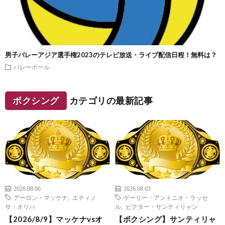
男子バレーアジア選手権2023のテレビ放送・ライブ配信日程！無料は？
バレーボール
ボクシング
カテゴリの最新記事
2026.08.06
2026.08.03
アーロン・マッケナ
,
エティノ
ゲーリー・アントニオ・ラッセ
サ・オリハ
ル
,
ビクター・サンティリャン
【2026/8/9】マッケナvsオ
【ボクシング】サンティリャ