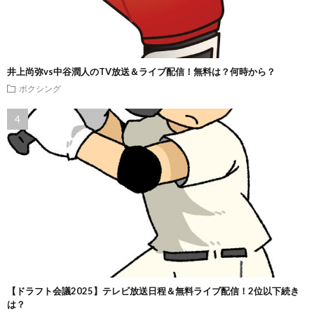
井上尚弥vs中谷潤人のTV放送＆ライブ配信！無料は？何時から？
ボクシング
【ドラフト会議2025】テレビ放送日程＆無料ライブ配信！2位以下続き
は？