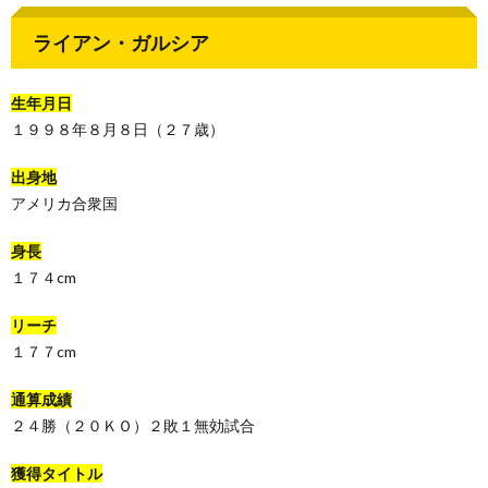
ライアン・ガルシア
生年月日
１９９８年８月８日（２７歳）
出身地
アメリカ合衆国
身長
１７４cm
リーチ
１７７cm
通算成績
２４勝（２０ＫＯ）２敗１無効試合
獲得タイトル