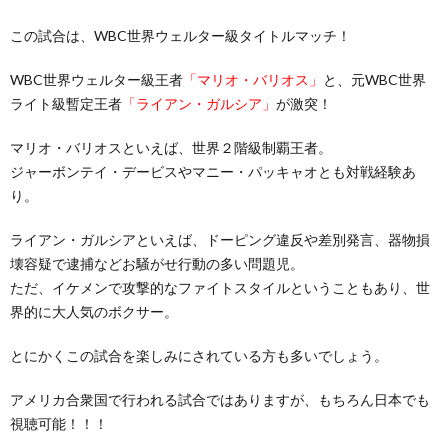
この試合は、WBC世界ウェルター級タイトルマッチ！
WBC世界ウェルター級王者
「マリオ・バリオス」
と、元WBC世界
ライト級暫定王者
「ライアン・ガルシア」
が激突！
マリオ・バリオスといえば、世界２階級制覇王者。
ジャーボンテイ・デービスやマニー・パッキャオとも対戦経験あ
り。
ライアン・ガルシアといえば、ドーピング違反や差別発言、器物損
壊容疑で逮捕などお騒がせ行動の多い問題児。
ただ、イケメンで攻撃的なファイトスタイルということもあり、世
界的に大人気のボクサー。
とにかくこの試合を楽しみにされている方も多いでしょう。
アメリカ合衆国で行われる試合ではありますが、もちろん日本でも
視聴可能！！！