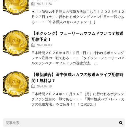
2025.11.24
▼井上尚弥vs中谷潤人の視聴方法はこちら！ ２０２５年１２
月２７日（土）に行われるボクシングファン注目の一戦であ
る・・・ 「中谷潤人vsセバスチャン・[…]
【ボクシング】フューリーvsマフムドフいつ？放送
配信予定！
2026.04.03
日本時間２０２６年４月１２日（日）に行われるボクシング
ファン注目の一戦である・・・ 「タイソン・フューリーvsア
ルスランベク・マフムドフの視聴方法」 […]
【最新試合】田中恒成vsカフの放送＆ライブ配信時
間！無料は？
2024.09.19
日本時間２０２４年１０月１４日（月）に行われるボクシン
グファン注目の一戦である・・・ 「田中恒成vsプメレレ・カ
フの視聴方法」 をご紹介！！！ この試[…]